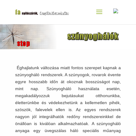
Éghajlatunk változása miatt fontos szerepet kapnak a
szúnyogháló rendszerek. A szúnyogok, rovarok évente
egyre hosszabb időn át okoznak bosszúságot nap,
mint nap. Szúnyogháló használata esetén,
megakadályozzuk bejutásukat otthonunkba,
életterünkbe és védekezhetünk a kellemetlen pihék,
szöszök, falevelek ellen is. Az egyes rendszerek
nagyon jól integrálhatók redőny rendszereinkkel de
önállóan is kiválóan alkalmazhatóak. A szúnyogháló
anyaga egy üvegszálas háló speciális műanyag