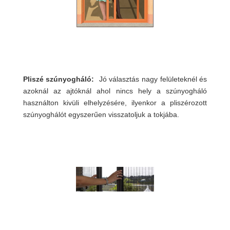
Pliszé szúnyogháló:
Jó választás nagy felületeknél és
azoknál az ajtóknál ahol nincs hely a szúnyogháló
használton kivüli elhelyzésére, ilyenkor a pliszérozott
szúnyoghálót egyszerűen visszatoljuk a tokjába.