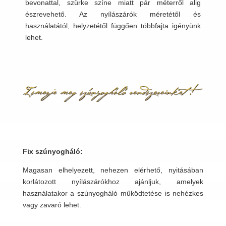
bevonattal, szürke színe miatt pár méterről alig
észrevehető. Az nyílászárók méretétől és
használatától, helyzetétől függően többfajta igényünk
lehet.
Fix szúnyogháló:
Magasan elhelyezett, nehezen elérhető, nyitásában
korlátozott nyílászárókhoz ajánljuk, amelyek
használatakor a szúnyogháló működtetése is nehézkes
vagy zavaró lehet.