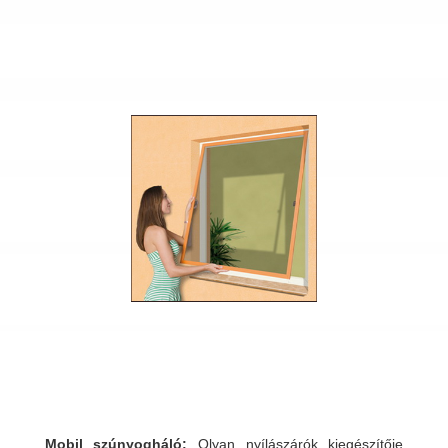
Mobil szúnyogháló:
Olyan nyílászárók kiegészítője