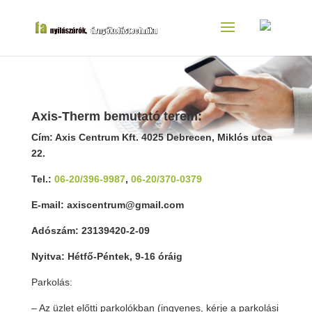
Axis-Therm bemutató terem:
Cím: Axis Centrum Kft. 4025 Debrecen, Miklós utca
22.
Tel.:
06-20/396-9987
,
06-20/370-0379
E-mail: axiscentrum@gmail.com
Adószám: 23139420-2-09
Nyitva: Hétfő-Péntek, 9-16 óráig
Parkolás:
– Az üzlet előtti parkolókban (ingyenes, kérje a parkolási